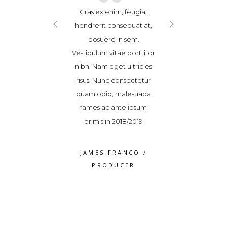
“
“
“
se leo ex, finibus
Cras ex enim, feugiat
Suspendisse leo e
dit sed, ultricies
hendrerit consequat at,
vel blandit sed, 
or. Donec magna
posuere in sem.
non dolor. Don
ravida et sem id,
Vestibulum vitae porttitor
tortor, gravida 
quat accumsan
nibh. Nam eget ultricies
consequat ac
Maecenas pulvinar
risus. Nunc consectetur
tellus. Maecenas
cinia. Vestibulum
quam odio, malesuada
elit lacinia. Ve
 a varius dolor
fames ac ante ipsum
ipsum, a variu
volutpat
primis in 2018/2019
volutpa
S WEAVER
/
JAMES FRANCO
/
ROSS WEA
RODUCER
PRODUCER
PRODUC